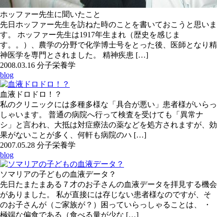
ホッファー先生に聞いたこと
先日ホッファー先生を訪ねた時のことを書いておこうと思いま
す。 ホッファー先生は1917年生まれ（歴史を感じま
す。。）、農学の分野で化学博士号をとった後、医師となり精
神医学を専門とされました。 精神疾患 […]
2008.03.16
分子栄養学
blog
血液ドロドロ！？
私のクリニックには多種多様な「具合が悪い」患者様がいらっ
しゃいます。 普通の病院へ行って検査を受けても「異常ナ
シ」と言われ、大抵は対症療法の薬などを処方されますが、効
果がないことが多く、何軒も病院のハ […]
2007.05.28
分子栄養学
blog
ソマリアの子どもの血液データ？
先日たまたまある７才のお子さんの血液データを拝見する機会
がありました。 私が直接には存じない患者様なのですが、そ
のお子さんが（ご家族が？）困っていらっしゃることは、 ・
極端な偏食である（食べる量が少な […]