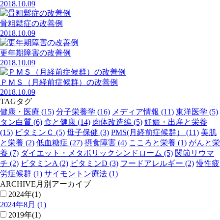
2018.10.09
骨粗鬆症の改善例
2018.10.09
更年期障害の改善例
2018.10.09
ＰＭＳ（月経前症候群）の改善例
2018.10.09
TAG
タグ
健康・医療 (15)
分子栄養学 (16)
メディア情報 (11)
東洋医学 (5)
タン白質 (6)
食と健康 (14)
肉体改造編 (5)
妊娠・出産と栄養
(15)
ビタミンＣ (5)
母子保健 (3)
PMS(月経前症候群） (11)
美肌
と栄養 (2)
低血糖症 (27)
摂食障害 (4)
こころと栄養 (1)
がんと栄
養 (7)
ダイエット・メタボリックシンドローム (5)
関節リウマ
チ (2)
ビタミンA (2)
ビタミンD (3)
フードアレルギー (2)
慢性疲
労症候群 (1)
サイモントン療法 (1)
ARCHIVE
月別アーカイブ
2024年(1)
2024年8月 (1)
2019年(1)