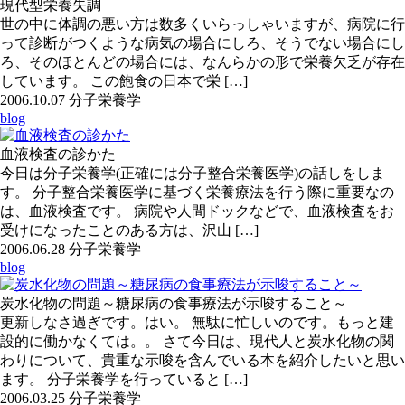
現代型栄養失調
世の中に体調の悪い方は数多くいらっしゃいますが、病院に行
って診断がつくような病気の場合にしろ、そうでない場合にし
ろ、そのほとんどの場合には、なんらかの形で栄養欠乏が存在
しています。 この飽食の日本で栄 […]
2006.10.07
分子栄養学
blog
血液検査の診かた
今日は分子栄養学(正確には分子整合栄養医学)の話しをしま
す。 分子整合栄養医学に基づく栄養療法を行う際に重要なの
は、血液検査です。 病院や人間ドックなどで、血液検査をお
受けになったことのある方は、沢山 […]
2006.06.28
分子栄養学
blog
炭水化物の問題～糖尿病の食事療法が示唆すること～
更新しなさ過ぎです。はい。 無駄に忙しいのです。もっと建
設的に働かなくては。。 さて今日は、現代人と炭水化物の関
わりについて、貴重な示唆を含んでいる本を紹介したいと思い
ます。 分子栄養学を行っていると […]
2006.03.25
分子栄養学