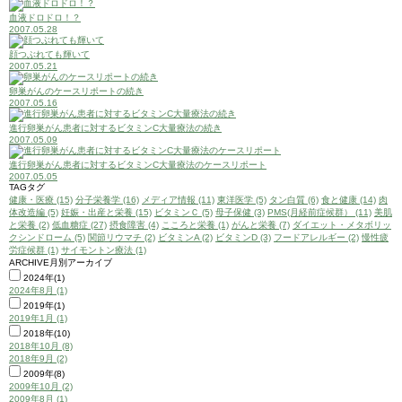
血液ドロドロ！？
2007.05.28
顔つぶれても輝いて
2007.05.21
卵巣がんのケースリポートの続き
2007.05.16
進行卵巣がん患者に対するビタミンC大量療法の続き
2007.05.09
進行卵巣がん患者に対するビタミンC大量療法のケースリポート
2007.05.05
TAG
タグ
健康・医療 (15)
分子栄養学 (16)
メディア情報 (11)
東洋医学 (5)
タン白質 (6)
食と健康 (14)
肉
体改造編 (5)
妊娠・出産と栄養 (15)
ビタミンＣ (5)
母子保健 (3)
PMS(月経前症候群） (11)
美肌
と栄養 (2)
低血糖症 (27)
摂食障害 (4)
こころと栄養 (1)
がんと栄養 (7)
ダイエット・メタボリッ
クシンドローム (5)
関節リウマチ (2)
ビタミンA (2)
ビタミンD (3)
フードアレルギー (2)
慢性疲
労症候群 (1)
サイモントン療法 (1)
ARCHIVE
月別アーカイブ
2024年(1)
2024年8月 (1)
2019年(1)
2019年1月 (1)
2018年(10)
2018年10月 (8)
2018年9月 (2)
2009年(8)
2009年10月 (2)
2009年8月 (1)