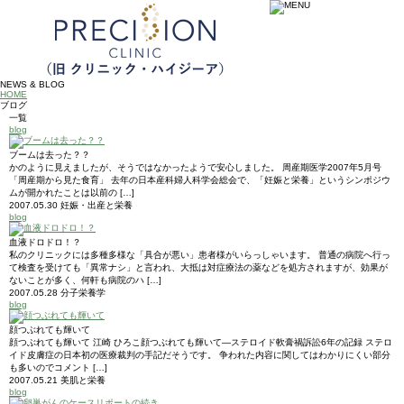
NEWS & BLOG
HOME
ブログ
一覧
blog
ブームは去った？？
かのように見えましたが、そうではなかったようで安心しました。 周産期医学2007年5月号
「周産期から見た食育」 去年の日本産科婦人科学会総会で、「妊娠と栄養」というシンポジウ
ムが開かれたことは以前の […]
2007.05.30
妊娠・出産と栄養
blog
血液ドロドロ！？
私のクリニックには多種多様な「具合が悪い」患者様がいらっしゃいます。 普通の病院へ行っ
て検査を受けても「異常ナシ」と言われ、大抵は対症療法の薬などを処方されますが、効果が
ないことが多く、何軒も病院のハ […]
2007.05.28
分子栄養学
blog
顔つぶれても輝いて
顔つぶれても輝いて 江崎 ひろこ顔つぶれても輝いて―ステロイド軟膏禍訴訟6年の記録 ステロ
イド皮膚症の日本初の医療裁判の手記だそうです。 争われた内容に関してはわかりにくい部分
も多いのでコメント […]
2007.05.21
美肌と栄養
blog