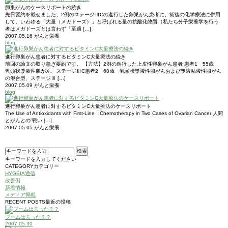
卵巣がんのケースリポートの続き
先日要約を載せました、2例のステージⅢCの進行した卵巣がん患者に、術後の化学療法に併用
して、いわゆる「大量（メガドーズ）」と呼ばれる量の抗酸化物質（私たち分子栄養学を行う
者はメガドーズとは言わず「至適 […]
2007.05.16
がんと栄養
blog
進行卵巣がん患者に対するビタミンC大量療法の続き
前回の論文の取り急ぎ要約です。 【方法】2例の進行した上皮性卵巣がん患者 患者1 55歳
乳頭状漿液性腺がん、ステージⅢC患者2 60歳 乳頭状漿液性腺がんおよび漿液粘液性腺がん
の混合型、ステージⅢ […]
2007.05.09
がんと栄養
blog
進行卵巣がん患者に対するビタミンC大量療法のケースリポート
The Use of Antioxidants with First-Line Chemotherapy in Two Cases of Ovarian Cancer 人間
とがんとの”戦い […]
2007.05.05
がんと栄養
キーワードを入力してください
CATEGORY
カテゴリー
HYGEIA通信
改善例
新着情報
メディア掲載
RECENT POSTS
最近の投稿
ブームは去った？？
2007.05.30