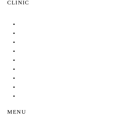
CLINIC
HOME
ご挨拶
診療案内
治療費用
Q & A
NEWS & BLOG
お問い合わせ
サイトマップ
プライバシーポリシー
MENU