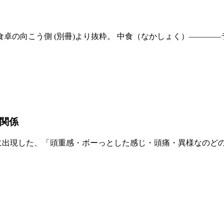
食卓の向こう側 (別冊)より抜粋。 中食（なかしょく）―――
関係
に出現した、「頭重感・ボーっとした感じ・頭痛・異様なのど