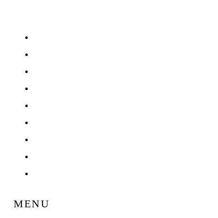
HOME
ご挨拶
診療案内
治療費用
Q & A
NEWS & BLOG
お問い合わせ
サイトマップ
プライバシーポリシー
MENU