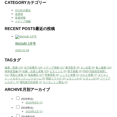
CATEGORY
カテゴリー
HYGEIA通信
改善例
新着情報
メディア掲載
RECENT POSTS
最近の投稿
WaSaBi 3月号
2008.02.09
TAG
タグ
健康・医療 (15)
分子栄養学 (16)
メディア情報 (11)
東洋医学 (5)
タン白質 (6)
食と健康 (14)
肉体改造編 (5)
妊娠・出産と栄養 (15)
ビタミンＣ (5)
母子保健 (3)
PMS(月経前症候群）
(11)
美肌と栄養 (2)
低血糖症 (27)
摂食障害 (4)
こころと栄養 (1)
がんと栄養 (7)
ダイエッ
ト・メタボリックシンドローム (5)
関節リウマチ (2)
ビタミンA (2)
ビタミンD (3)
フードア
レルギー (2)
慢性疲労症候群 (1)
サイモントン療法 (1)
ARCHIVE
月別アーカイブ
2024年(1)
2024年8月 (1)
2019年(1)
2019年1月 (1)
2018年(10)