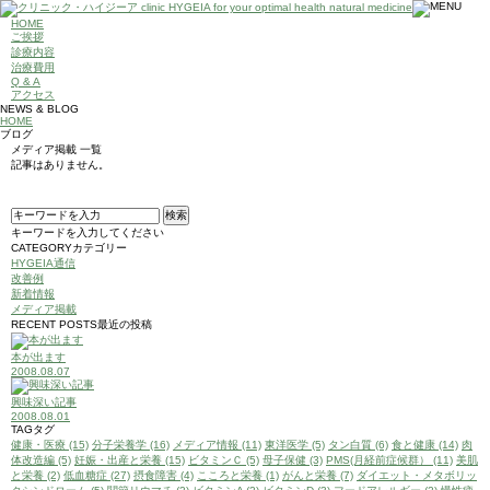
HOME
ご挨拶
診療内容
治療費用
Q & A
アクセス
NEWS & BLOG
HOME
ブログ
メディア掲載 一覧
記事はありません。
キーワードを入力してください
CATEGORY
カテゴリー
HYGEIA通信
改善例
新着情報
メディア掲載
RECENT POSTS
最近の投稿
本が出ます
2008.08.07
興味深い記事
2008.08.01
TAG
タグ
健康・医療 (15)
分子栄養学 (16)
メディア情報 (11)
東洋医学 (5)
タン白質 (6)
食と健康 (14)
肉
体改造編 (5)
妊娠・出産と栄養 (15)
ビタミンＣ (5)
母子保健 (3)
PMS(月経前症候群） (11)
美肌
と栄養 (2)
低血糖症 (27)
摂食障害 (4)
こころと栄養 (1)
がんと栄養 (7)
ダイエット・メタボリッ