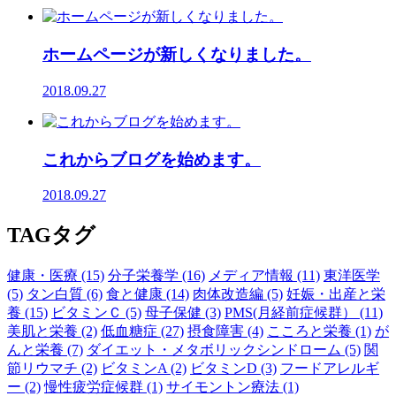
ホームページが新しくなりました。
2018.09.27
これからブログを始めます。
2018.09.27
TAG
タグ
健康・医療 (15)
分子栄養学 (16)
メディア情報 (11)
東洋医学
(5)
タン白質 (6)
食と健康 (14)
肉体改造編 (5)
妊娠・出産と栄
養 (15)
ビタミンＣ (5)
母子保健 (3)
PMS(月経前症候群） (11)
美肌と栄養 (2)
低血糖症 (27)
摂食障害 (4)
こころと栄養 (1)
が
んと栄養 (7)
ダイエット・メタボリックシンドローム (5)
関
節リウマチ (2)
ビタミンA (2)
ビタミンD (3)
フードアレルギ
ー (2)
慢性疲労症候群 (1)
サイモントン療法 (1)