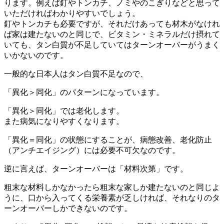
ります。例えば釘やトンカチ、ノミやのこぎりなどと思って
いただければわかりやすいでしょう。
釘やトンカチも必要ですが、それだけあっても材木がなけれ
ば家は建たないのと同じで、ビタミン・ミネラルだけ摂れて
いても、タン白質が不足していてはターンオーバーがうまく
いかないのです。
一般的な日本人はタン白質不足なので、
「
異化＞同化
」のパターンになっています。
「異化＞同化」では老化します。
また病気になりやすくなります。
「異化＝同化」の状態にすることが、病態改善、老化防止
（アンチエイジング）には必要不可欠なのです
。
逆に言えば、ターンオーバーは「
材料次第
」です。
粗末な材料しかなかったら粗末な家しか建たないのと同じよ
うに、口から入ってくる栄養素が乏しければ、それなりのタ
ーンオーバーしかできないのです。