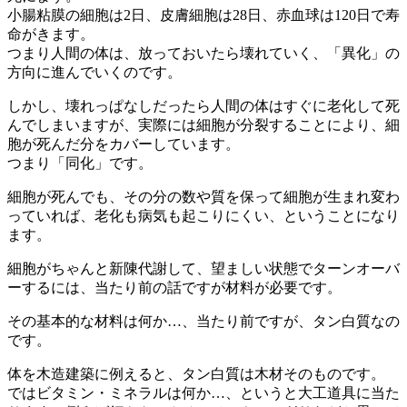
小腸粘膜の細胞は2日、皮膚細胞は28日、赤血球は120日で寿
命がきます。
つまり人間の体は、放っておいたら壊れていく、「
異化
」の
方向に進んでいくのです。
しかし、壊れっぱなしだったら人間の体はすぐに老化して死
んでしまいますが、実際には細胞が分裂することにより、細
胞が死んだ分をカバーしています。
つまり「
同化
」です。
細胞が死んでも、その分の数や質を保って細胞が生まれ変わ
っていれば、老化も病気も起こりにくい、ということになり
ます。
細胞がちゃんと新陳代謝して、望ましい状態でターンオーバ
ーするには、当たり前の話ですが材料が必要です。
その基本的な材料は何か…、当たり前ですが、
タン白質
なの
です。
体を木造建築に例えると、タン白質は木材そのものです。
ではビタミン・ミネラルは何か…、というと大工道具に当た