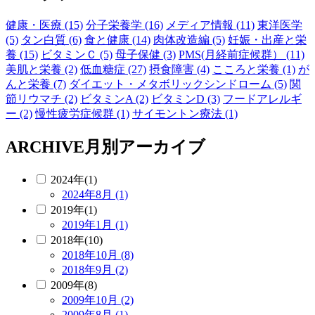
健康・医療 (15)
分子栄養学 (16)
メディア情報 (11)
東洋医学
(5)
タン白質 (6)
食と健康 (14)
肉体改造編 (5)
妊娠・出産と栄
養 (15)
ビタミンＣ (5)
母子保健 (3)
PMS(月経前症候群） (11)
美肌と栄養 (2)
低血糖症 (27)
摂食障害 (4)
こころと栄養 (1)
が
んと栄養 (7)
ダイエット・メタボリックシンドローム (5)
関
節リウマチ (2)
ビタミンA (2)
ビタミンD (3)
フードアレルギ
ー (2)
慢性疲労症候群 (1)
サイモントン療法 (1)
ARCHIVE
月別アーカイブ
2024年(1)
2024年8月 (1)
2019年(1)
2019年1月 (1)
2018年(10)
2018年10月 (8)
2018年9月 (2)
2009年(8)
2009年10月 (2)
2009年8月 (1)