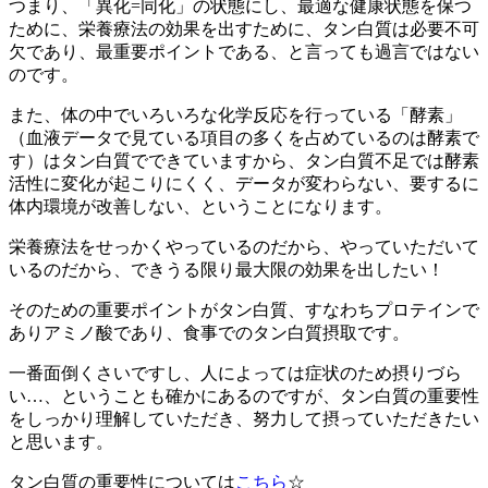
つまり、「異化=同化」の状態にし、最適な健康状態を保つ
ために、栄養療法の効果を出すために、タン白質は必要不可
欠であり、
最重要ポイント
である、と言っても過言ではない
のです。
また、体の中でいろいろな化学反応を行っている「酵素」
（血液データで見ている項目の多くを占めているのは酵素で
す）はタン白質でできていますから、タン白質不足では酵素
活性に変化が起こりにくく、データが変わらない、要するに
体内環境が改善しない、ということになります。
栄養療法をせっかくやっているのだから、やっていただいて
いるのだから、できうる限り最大限の効果を出したい！
そのための重要ポイントがタン白質、すなわちプロテインで
ありアミノ酸であり、食事でのタン白質摂取です。
一番面倒くさいですし、人によっては症状のため摂りづら
い…、ということも確かにあるのですが、タン白質の重要性
をしっかり理解していただき、努力して摂っていただきたい
と思います。
タン白質の重要性については
こちら
☆