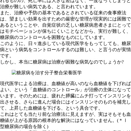
れるものの、死亡率には大きな差はなく、一度なってしまうと
治療が難しい病気である、と言われています。
また、治療や予防の基本であるとされている従来の食事療法
は、望ましい効果を出すための厳密な管理が現実的には困難で
あるということや、自覚症状の乏しい糖尿病患者さまにとって
はモチベーションが保ちにくいことなどから、実行が難しく、
糖尿病のコントロールを困難なものにしています。
このように、日々進歩している現代医学をもってしても、糖尿
病という病気をコントロールするのは難しい、と言うのが実情
です。
しかし、本当に糖尿病は治療が困難な病気なのでしょうか?
現代医学による治療は、血糖値が高いのなら血糖値を下げれば
よい、という「血糖値のコントロール」が治療の主体になって
います。そのためには、疲れた膵臓にムチ打ってインスリンを
出させる、さらに進んだ場合にはインスリンそのものを補充し
て、上昇した血糖値を下げる、という具合です。
これはとても当たり前な治療法に見えますが、実はそもそも血
糖値が上がる原因の根本的な解決にはなっていません。(＊Ⅰ
型糖尿病の場合を除く)