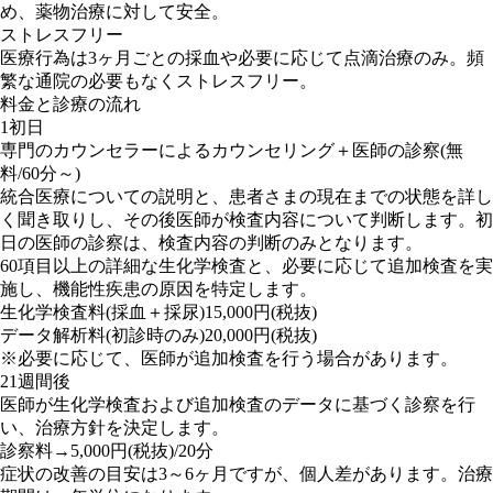
め、薬物治療に対して安全。
ストレスフリー
医療行為は3ヶ月ごとの採血や必要に応じて点滴治療のみ。頻
繁な通院の必要もなくストレスフリー。
料金と診療の流れ
1
初日
専門のカウンセラーによるカウンセリング＋医師の診察(無
料/60分～)
統合医療についての説明と、患者さまの現在までの状態を詳し
く聞き取りし、その後医師が検査内容について判断します。初
日の医師の診察は、検査内容の判断のみとなります。
60項目以上の詳細な生化学検査と、必要に応じて追加検査を実
施し、機能性疾患の原因を特定します。
生化学検査料(採血＋採尿)15,000円(税抜)
データ解析料(初診時のみ)20,000円(税抜)
※必要に応じて、医師が追加検査を行う場合があります。
2
1週間後
医師が生化学検査および追加検査のデータに基づく診察を行
い、治療方針を決定します。
診察料→5,000円(税抜)/20分
症状の改善の目安は3～6ヶ月ですが、個人差があります。治療