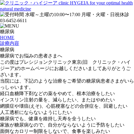
糖尿病
HOME
診療内容
糖尿病
糖尿病でお悩みの患者さまへ
この度はプレシジョンクリニック東京(旧 クリニック・ハイ
ジーア)のホームページにお越しくださいましてありがとうご
ざいます。
当院には、下記のような治療をご希望の糖尿病患者さまがいら
っしゃいます。
経口血糖降下剤などの薬をやめて、根本治療をしたい
インスリン注射の量を、減らしたい、またはやめたい
網膜症や壊疽(えそ)、心筋梗塞などの合併症を、回避したい
人工透析にならないようにしたい
糖尿病でも、健康を維持し天寿を全うしたい
家族が糖尿病なので、自分がならないように予防をしたい
面倒なカロリー制限をしないで、食事を楽しみたい