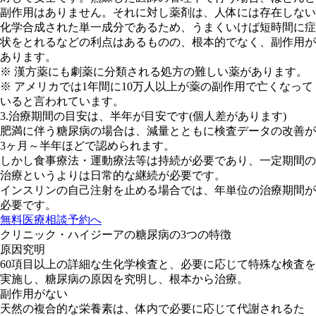
副作用はありません。それに対し薬剤は、人体には存在しない
化学合成された単一成分であるため、うまくいけば短時間に症
状をとれるなどの利点はあるものの、根本的でなく、副作用が
あります。
※ 漢方薬にも劇薬に分類される処方の難しい薬があります。
※ アメリカでは1年間に10万人以上が薬の副作用で亡くなって
いると言われています。
3.治療期間の目安は、半年が目安です(個人差があります)
肥満に伴う糖尿病の場合は、減量とともに検査データの改善が
3ヶ月～半年ほどで認められます。
しかし食事療法・運動療法等は持続が必要であり、一定期間の
治療というよりは日常的な継続が必要です。
インスリンの自己注射を止める場合では、年単位の治療期間が
必要です。
無料医療相談予約へ
クリニック・ハイジーアの糖尿病の3つの特徴
原因究明
60項目以上の詳細な生化学検査と、必要に応じて特殊な検査を
実施し、糖尿病の原因を究明し、根本から治療。
副作用がない
天然の複合的な栄養素は、体内で必要に応じて代謝されるた