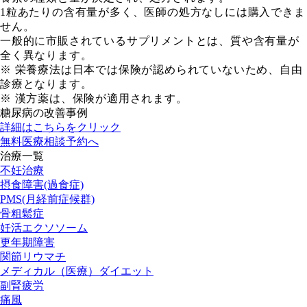
1粒あたりの含有量が多く、医師の処方なしには購入できま
せん。
一般的に市販されているサプリメントとは、質や含有量が
全く異なります。
※ 栄養療法は日本では保険が認められていないため、自由
診療となります。
※ 漢方薬は、保険が適用されます。
糖尿病の改善事例
詳細はこちらをクリック
無料医療相談予約へ
治療一覧
不妊治療
摂食障害(過食症)
PMS(月経前症候群)
骨粗鬆症
妊活エクソソーム
更年期障害
関節リウマチ
メディカル（医療）ダイエット
副腎疲労
痛風