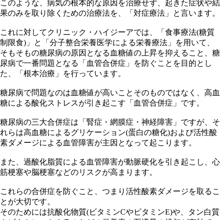
このような、病気の根本的な原因を治療せず、起きた症状や結
果のみを取り除くための治療法を、「対症療法」と言います。
これに対してクリニック・ハイジーアでは、「食事療法(糖質
制限食)」と「分子整合栄養医学による栄養療法」を用いて、
そもそもの糖尿病の原因となる血糖値の上昇を抑えること、糖
尿病で一番問題となる「血管合併症」を防ぐことを目的とし
た、「根本治療」を行っています。
糖尿病で問題なのは血糖値が高いことそのものではなく、高血
糖による酸化ストレスが引き起こす「血管合併症」です。
糖尿病の三大合併症は「腎症・網膜症・神経障害」ですが、そ
れらは高血糖によるグリケーション(蛋白の糖化)および活性酸
素ダメージによる血管障害が主因となって起こります。
また、過酸化脂質による血管障害が動脈硬化を引き起こし、心
筋梗塞や脳梗塞などのリスクが高まります。
これらの合併症を防ぐこと、つまり活性酸素ダメージを取るこ
とが大切です。
そのためには抗酸化物質(ビタミンCやビタミンE)や、タン白質