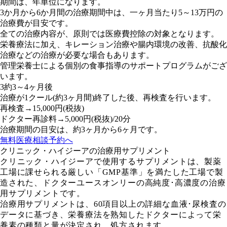
期間は、年単位になります。
3か月から6か月間の治療期間中は、一ヶ月当たり5～13万円の
治療費が目安です。
全ての治療内容が、原則では医療費控除の対象となります。
栄養療法に加え、キレーション治療や腸内環境の改善、抗酸化
治療などの治療が必要な場合もあります。
管理栄養士による個別の食事指導のサポートプログラムがござ
います。
3
約3～4ヶ月後
治療が1クール(約3ヶ月間)終了した後、再検査を行います。
再検査→15,000円(税抜)
ドクター再診料→5,000円(税抜)/20分
治療期間の目安は、約3ヶ月から6ヶ月です。
無料医療相談予約へ
クリニック・ハイジーアの治療用サプリメント
クリニック・ハイジーアで使用するサプリメントは、製薬
工場に課せられる厳しい「GMP基準」を満たした工場で製
造された、ドクターユースオンリーの高純度･高濃度の治療
用サプリメントです。
治療用サプリメントは、60項目以上の詳細な血液･尿検査の
データに基づき、栄養療法を熟知したドクターによって栄
養素の種類と量が決定され、処方されます。