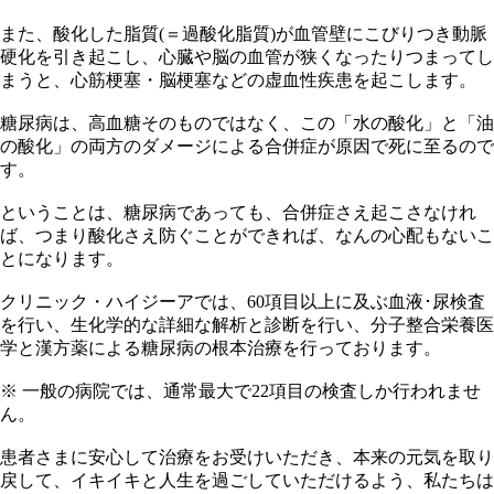
また、酸化した脂質(＝過酸化脂質)が血管壁にこびりつき動脈
硬化を引き起こし、心臓や脳の血管が狭くなったりつまってし
まうと、心筋梗塞・脳梗塞などの虚血性疾患を起こします。
糖尿病は、高血糖そのものではなく、この「水の酸化」と「油
の酸化」の両方のダメージによる合併症が原因で死に至るので
す。
ということは、糖尿病であっても、合併症さえ起こさなけれ
ば、つまり酸化さえ防ぐことができれば、なんの心配もないこ
とになります。
クリニック・ハイジーアでは、60項目以上に及ぶ血液･尿検査
を行い、生化学的な詳細な解析と診断を行い、分子整合栄養医
学と漢方薬による糖尿病の根本治療を行っております。
※ 一般の病院では、通常最大で22項目の検査しか行われませ
ん。
患者さまに安心して治療をお受けいただき、本来の元気を取り
戻して、イキイキと人生を過ごしていただけるよう、私たちは