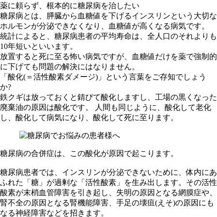
薬に頼らず、根本的に糖尿病を治したい
糖尿病とは、膵臓から血糖値を下げるインスリンという大切な
ホルモンが分泌できなくなり、血糖値が高くなる病気です。
統計によると、糖尿病患者の平均寿命は、全人口のそれよりも
10年短いといいます。
放置すると死に至る怖い病気ですが、血糖値だけを薬で強制的
に下げても問題の解決にはなりません。
「酸化(＝活性酸素ダメージ)」という言葉をご存知でしょう
か?
鉄クギは放っておくと錆びて酸化しますし、工場の黒くなった
廃棄油の原因は酸化です。 人間も同じように、酸化して老化
し、酸化して病気になり、酸化して死に至ります。
糖尿病の合併症は、この酸化が原因で起こります。
糖尿病患者では、インスリンが分泌できないために、体内にあ
ふれた「糖」が過剰な「活性酸素」を生み出します。その活性
酸素が末梢血管障害を引き起し、失明の原因となる網膜症や、
腎不全の原因となる腎機能障害、手足の壊疽(えそ)の原因にも
なる神経障害などを招きます。