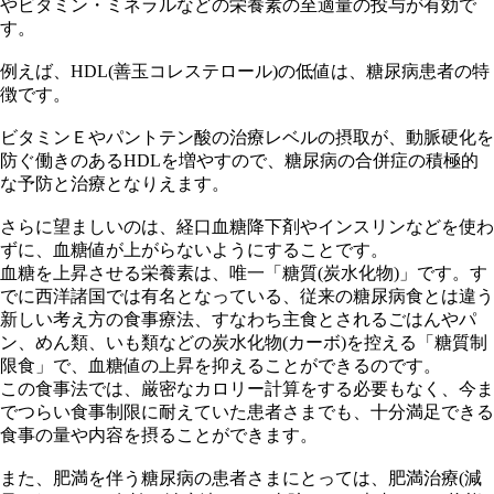
やビタミン・ミネラルなどの栄養素の至適量の投与が有効で
す。
例えば、HDL(善玉コレステロール)の低値は、糖尿病患者の特
徴です。
ビタミンＥやパントテン酸の治療レベルの摂取が、動脈硬化を
防ぐ働きのあるHDLを増やすので、糖尿病の合併症の積極的
な予防と治療となりえます。
さらに望ましいのは、経口血糖降下剤やインスリンなどを使わ
ずに、血糖値が上がらないようにすることです。
血糖を上昇させる栄養素は、唯一「糖質(炭水化物)」です。す
でに西洋諸国では有名となっている、従来の糖尿病食とは違う
新しい考え方の食事療法、すなわち主食とされるごはんやパ
ン、めん類、いも類などの炭水化物(カーボ)を控える「糖質制
限食」で、血糖値の上昇を抑えることができるのです。
この食事法では、厳密なカロリー計算をする必要もなく、今ま
でつらい食事制限に耐えていた患者さまでも、十分満足できる
食事の量や内容を摂ることができます。
また、肥満を伴う糖尿病の患者さまにとっては、肥満治療(減