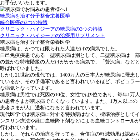
お手伝いいたします。
糖尿病を治す分子整合栄養医学
統合医療の3つの特徴
クリニック・ハイジーアの糖尿病の3つの特徴
クリニック・ハイジーアの治療用サプリメント
糖尿病を治す分子整合栄養医学
糖尿病は、かつては限られた人達だけの病気でした。
自己免疫疾患である一型糖尿病は別として、二型糖尿病は一部
の豊かな特権階級の人だけがかかる病気で、「贅沢病」などと
呼ばれていました。
しかし21世紀の現代では、1400万人の日本人が糖尿病に罹患し
ているか、その予備軍であると言われているほど、ポピュラー
な病気となっています。
糖尿病は男性では死因の10位、女性では9位であり、毎年1万人
の患者さまが糖尿病で亡くなっています。また、1万人以上の
患者さまが人口透析になると言われています。
現代医学では糖尿病に対する特効薬はなく、標準治療としてイ
ンスリン療法や経口血糖降下剤などによる血糖コントロールが
行われています。
しかし、それらの治療を行っても、合併症の軽減効果は認めら