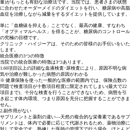
量)がもっとも有効な治療法です。当院では、患者さまの状態
に合わせたオーダーメイドのダイエットを行い、糖尿病や高脂
血症を治療しながら減量をするダイエットを提供しています。
単に「血糖値を抑える」ことでなく、最高の健康、すなわち
「オプティマルヘルス」を得ることが、糖尿病のコントロール
の究極の目標です。
クリニック・ハイジーアは、そのための皆様のお手伝いをいた
します。
統合医療の3つの特徴
当院での統合医療の特徴は3つあります。
1.60項目以上の詳細な血液検査･尿検査により、原因不明な病
気や治療が難しかった病態の原因がわかる
※ 健康保険を使った一般的な医療の範囲内では、保険点数の
問題で検査項目が十数項目程度に限定されてしまい(最大で22
項目まで)、十分な検査を行うことができないため、病態を引
き起こす体内環境、つまり原因を充分に把握することができま
せん。
2.副作用がない
サプリメントと薬剤の違い―天然の複合的な栄養素であるサプ
リメントは、体内で必要に応じて代謝されるため、薬物治療に
対して安全です。熟練した医師の管理下で行う場合、ほとんど