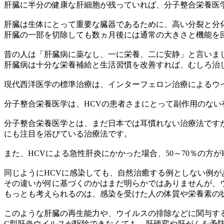
肝臓に半分の健康な肝細胞が残っていれば、分子整合栄養医
肝臓は生体にとって重要な臓器であるために、高い分裂と分
肝臓の一部を切除しても数ヵ月後には通常の大きさと機能を
昔の人は「肝臓病に薬なし、一に栄養、二に安静」と言いま
肝臓病は十分な栄養補給と生活習慣を改善すれば、むしろ治
現代西洋医学の標準治療は、インターフェロン治療によるウイ
分子整合栄養医学は、HCVの患者さまにとって副作用のない
分子整合栄養医学とは、まだ日本では耳慣れない治療法です
にも注目を浴びている治療法です。
また、HCVによる急性肝炎にかかった場合、50～70％の方
同じようにHCVに感染しても、自然治癒する例としない例が
その違いが何に基づくのかはまだ明らかではありませんが、ウイル
もっとも考えられるのは、感染を受けた人の体質や栄養素の
このような肝臓の再生能力や、ウイルスの排除などに関与す
C型肝炎ウイルスが駆除できなくても、肝硬変や肝がんを予