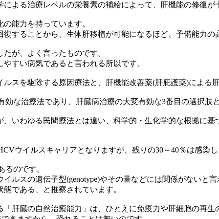
学による治療レベルの栄養素の補給によって、肝機能の修復が
化の能力を持っています。
回復することから、生体肝移植が可能になるほど、予備能力の
したが、よく言ったものです。
しやすい病気であると言われる所以です。
ルスを駆除する原因療法と、肝機能改善薬(肝庇護薬)による
有効な治療法であり、肝臓病治療の大変有効な3番目の選択肢
が、いわゆる民間療法とは違い、科学的・生化学的な根拠に基
がHCVウイルスキャリアとなりますが、残りの30～40％は感染
あるのです。
スの遺伝子型(genotype)やその量などには関係がないと
状態である、と推察されています。
る「肝臓の自然治癒能力」は、ひとえに免疫力や肝細胞の再生
防できますから、恐れることは無いのです。