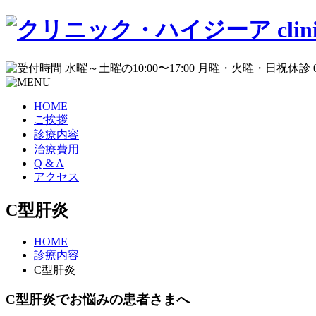
HOME
ご挨拶
診療内容
治療費用
Q & A
アクセス
C型肝炎
HOME
診療内容
C型肝炎
C型肝炎でお悩みの患者さまへ