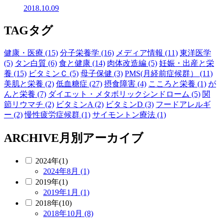
2018.10.09
TAG
タグ
健康・医療 (15)
分子栄養学 (16)
メディア情報 (11)
東洋医学
(5)
タン白質 (6)
食と健康 (14)
肉体改造編 (5)
妊娠・出産と栄
養 (15)
ビタミンＣ (5)
母子保健 (3)
PMS(月経前症候群） (11)
美肌と栄養 (2)
低血糖症 (27)
摂食障害 (4)
こころと栄養 (1)
が
んと栄養 (7)
ダイエット・メタボリックシンドローム (5)
関
節リウマチ (2)
ビタミンA (2)
ビタミンD (3)
フードアレルギ
ー (2)
慢性疲労症候群 (1)
サイモントン療法 (1)
ARCHIVE
月別アーカイブ
2024年(1)
2024年8月 (1)
2019年(1)
2019年1月 (1)
2018年(10)
2018年10月 (8)