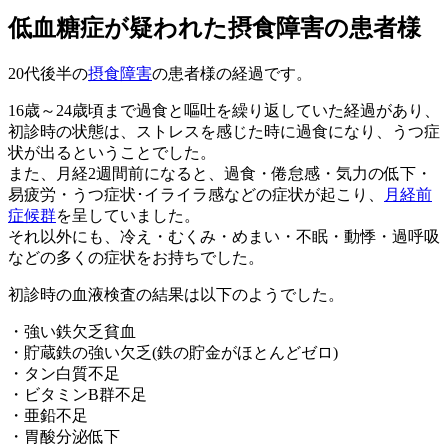
低血糖症が疑われた摂食障害の患者様
20代後半の
摂食障害
の患者様の経過です。
16歳～24歳頃まで過食と嘔吐を繰り返していた経過があり、
初診時の状態は、ストレスを感じた時に過食になり、うつ症
状が出るということでした。
また、月経2週間前になると、過食・倦怠感・気力の低下・
易疲労・うつ症状･イライラ感などの症状が起こり、
月経前
症候群
を呈していました。
それ以外にも、冷え・むくみ・めまい・不眠・動悸・過呼吸
などの多くの症状をお持ちでした。
初診時の血液検査の結果は以下のようでした。
・強い鉄欠乏貧血
・貯蔵鉄の強い欠乏(鉄の貯金がほとんどゼロ)
・タン白質不足
・ビタミンB群不足
・亜鉛不足
・胃酸分泌低下