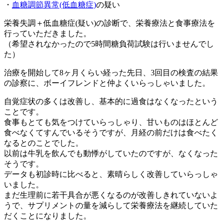
・
血糖調節異常(低血糖症)
の疑い
栄養失調＋低血糖症(疑い)の診断で、栄養療法と食事療法を
行っていただきました。
（希望されなかったので5時間糖負荷試験は行いませんでし
た）
治療を開始して8ヶ月くらい経った先日、3回目の検査の結果
の診察に、ボーイフレンドと仲よくいらっしゃいました。
自覚症状の多くは改善し、基本的に過食はなくなったという
ことです。
食事もとても気をつけていらっしゃり、甘いものはほとんど
食べなくてすんでいるそうですが、月経の前だけは食べたく
なるとのことでした。
以前は牛乳を飲んでも動悸がしていたのですが、なくなった
そうです。
データも初診時に比べると、素晴らしく改善していらっしゃ
いました。
まだ生理前に若干具合が悪くなるのが改善しきれていないよ
うで、サプリメントの量を減らして栄養療法を継続していた
だくことになりました。