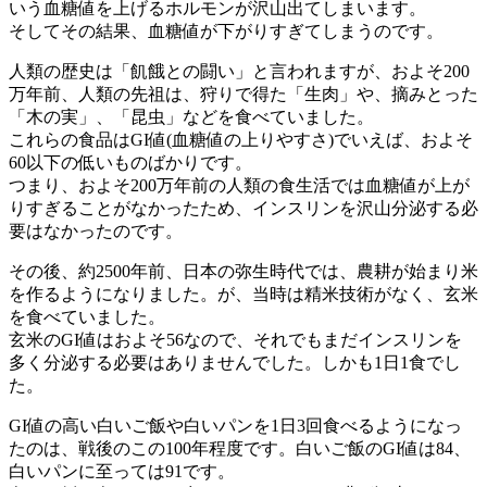
いう血糖値を上げるホルモンが沢山出てしまいます。
そしてその結果、血糖値が下がりすぎてしまうのです。
人類の歴史は「飢餓との闘い」と言われますが、およそ200
万年前、人類の先祖は、狩りで得た「生肉」や、摘みとった
「木の実」、「昆虫」などを食べていました。
これらの食品はGI値(血糖値の上りやすさ)でいえば、およそ
60以下の低いものばかりです。
つまり、およそ200万年前の人類の食生活では血糖値が上が
りすぎることがなかったため、インスリンを沢山分泌する必
要はなかったのです。
その後、約2500年前、日本の弥生時代では、農耕が始まり米
を作るようになりました。が、当時は精米技術がなく、玄米
を食べていました。
玄米のGI値はおよそ56なので、それでもまだインスリンを
多く分泌する必要はありませんでした。しかも1日1食でし
た。
GI値の高い白いご飯や白いパンを1日3回食べるようになっ
たのは、戦後のこの100年程度です。白いご飯のGI値は84、
白いパンに至っては91です。