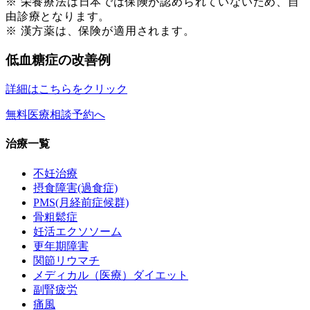
※ 栄養療法は日本では保険が認められていないため、自
由診療となります。
※ 漢方薬は、保険が適用されます。
低血糖症の改善例
詳細はこちらをクリック
無料医療相談予約へ
治療一覧
不妊治療
摂食障害(過食症)
PMS(月経前症候群)
骨粗鬆症
妊活エクソソーム
更年期障害
関節リウマチ
メディカル（医療）ダイエット
副腎疲労
痛風