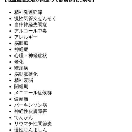
精神発達延滞
慢性気管支ぜんそく
自律神経失調症
アルコール中毒
アレルギー
脳腫瘍
神経症
心理・神経症状
老化
糖尿病
脳動脈硬化
精神衰弱
閉経期
メニエール症候群
偏頭痛
パーキンソン病
神経性皮膚障害
てんかん
リウマチ性関節炎
慢性じんましん