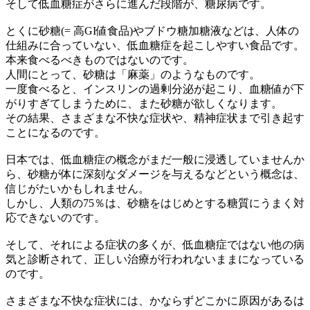
そして低血糖症がさらに進んだ段階が、糖尿病です。
とくに砂糖(= 高GI値食品)やブドウ糖加糖液などは、人体の
仕組みに合っていない、低血糖症を起こしやすい食品です。
本来食べるべきものではないのです。
人間にとって、砂糖は「麻薬」のようなものです。
一度食べると、インスリンの過剰分泌が起こり、血糖値が下
がりすぎてしまうために、また砂糖が欲しくなります。
その結果、さまざまな不快な症状や、精神症状まで引き起す
ことになるのです。
日本では、低血糖症の概念がまだ一般に浸透していませんか
ら、砂糖が体に深刻なダメージを与えるなどという概念は、
信じがたいかもしれません。
しかし、人類の75％は、砂糖をはじめとする糖質にうまく対
応できないのです。
そして、それによる症状の多くが、低血糖症ではない他の病
気と診断されて、正しい治療が行われないままになっている
のです。
さまざまな不快な症状には、かならずどこかに原因があるは