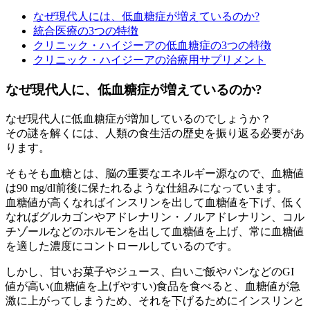
なぜ現代人には、低血糖症が増えているのか?
統合医療の3つの特徴
クリニック・ハイジーアの低血糖症の3つの特徴
クリニック・ハイジーアの治療用サプリメント
なぜ現代人に、低血糖症が増えているのか?
なぜ現代人に低血糖症が増加しているのでしょうか？
その謎を解くには、人類の食生活の歴史を振り返る必要があ
ります。
そもそも血糖とは、脳の重要なエネルギー源なので、血糖値
は90 mg/dl前後に保たれるような仕組みになっています。
血糖値が高くなればインスリンを出して血糖値を下げ、低く
なればグルカゴンやアドレナリン・ノルアドレナリン、コル
チゾールなどのホルモンを出して血糖値を上げ、常に血糖値
を適した濃度にコントロールしているのです。
しかし、甘いお菓子やジュース、白いご飯やパンなどのGI
値が高い(血糖値を上げやすい)食品を食べると、血糖値が急
激に上がってしまうため、それを下げるためにインスリンと