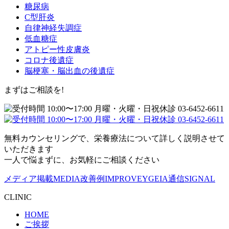
糖尿病
C型肝炎
自律神経失調症
低血糖症
アトピー性皮膚炎
コロナ後遺症
脳梗塞・脳出血の後遺症
まずはご相談を!
無料カウンセリングで、栄養療法について詳しく説明させて
いただきます
一人で悩まずに、お気軽にご相談ください
メディア掲載
MEDIA
改善例
IMPROVE
YGEIA通信
SIGNAL
CLINIC
HOME
ご挨拶